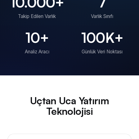
10.000
+
7
Takip Edilen Varlık
Varlık Sınıfı
10
+
100
K+
Analiz Aracı
Günlük Veri Noktası
Uçtan Uca Yatırım
Teknolojisi